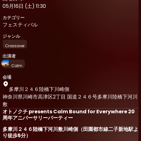
05月16日 (土) 11:30
カテゴリー
フェスティバル
ジャンル
Crossover
出演者
Calm
会場
多摩川２４６陸橋下川崎側
神奈川県川崎市高津区2丁目 国道２４６号多摩川陸橋下河川
敷
オトノクチ presents Calm Bound for Everywhere 20
周年アニバーサリーパーティー
多摩川２４６陸橋下河川敷川崎側（田園都市線二子新地駅よ
り徒歩5分）