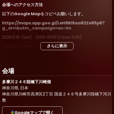
会場へのアクセス方法
以下のGoogle Mapをコピペお願いします。
https://maps.app.goo.gl/LeH9B15aa82Ze85p6?
g_st=i&utm_campaign=ac-im
2026.5.16. (Sat) 12:00~19:00 (Open 11:30)
Music by Calm
さらに表示
Welcome Live by Kimnee, Hisato Yamamoto, yAtrA
Sound Design by SAL✖️AZT
会場
多摩川２４６陸橋下川崎側
Time Table
神奈川県, 日本
11:30~ Welcome Live
神奈川県川崎市高津区2丁目 国道２４６号多摩川陸橋下河川
敷
12:00~19:00 Music by Calm
Googleマップで開く